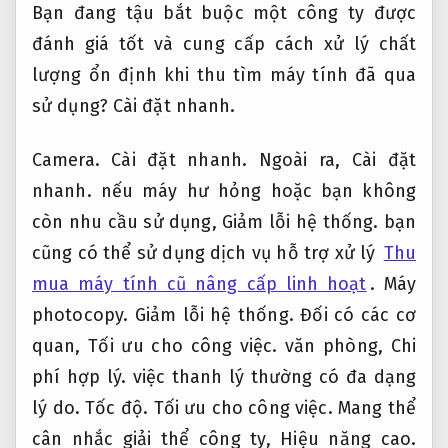
Bạn đang tậu bắt buộc một công ty được
đánh giá tốt và cung cấp cách xử lý chất
lượng ổn định khi thu tìm máy tính đã qua
sử dụng?
Cài đặt nhanh.
Camera.
Cài đặt nhanh.
Ngoài ra,
Cài đặt
nhanh.
nếu máy hư hỏng hoặc bạn không
còn nhu cầu sử dụng,
Giảm lỗi hệ thống.
bạn
cũng có thể sử dụng dịch vụ hỗ trợ xử lý
Thu
mua máy tính cũ nâng cấp linh hoạt
.
Máy
photocopy.
Giảm lỗi hệ thống.
Đối có các cơ
quan,
Tối ưu cho công việc.
văn phòng,
Chi
phí hợp lý.
việc thanh lý thường có đa dạng
lý do.
Tốc độ.
Tối ưu cho công việc.
Mang thể
cân nhắc giải thể công ty,
Hiệu năng cao.